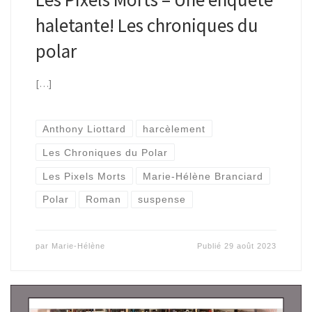
haletante! Les chroniques du
polar
[…]
Anthony Liottard
harcèlement
Les Chroniques du Polar
Les Pixels Morts
Marie-Hélène Branciard
Polar
Roman
suspense
par
Marie-Hélène
Publié
29 août 2023