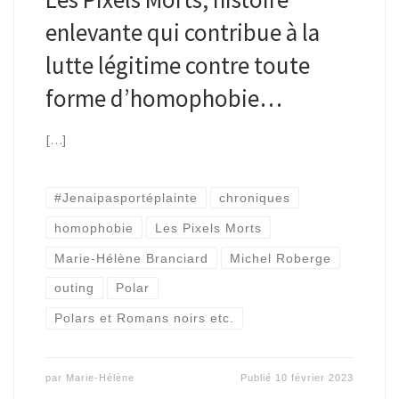
enlevante qui contribue à la
lutte légitime contre toute
forme d’homophobie…
[…]
#Jenaipasportéplainte
chroniques
homophobie
Les Pixels Morts
Marie-Hélène Branciard
Michel Roberge
outing
Polar
Polars et Romans noirs etc.
par
Marie-Hélène
Publié
10 février 2023