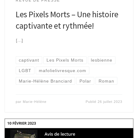
REVUE DE PRESSE
Les Pixels Morts – Une histoire
captivante et rythmée!
[…]
captivant
Les Pixels Morts
lesbienne
LGBT
mafolielivresque.com
Marie-Hélène Branciard
Polar
Roman
par
Marie-Hélène
Publié
26 juillet 2023