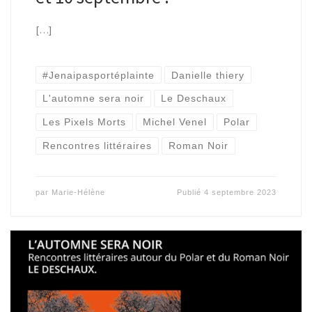
[…]
#Jenaipasportéplainte
Danielle thiery
L'automne sera noir
Le Deschaux
Les Pixels Morts
Michel Venel
Polar
Rencontres littéraires
Roman Noir
par
Marie-Hélène
Publié
4 septembre 2023