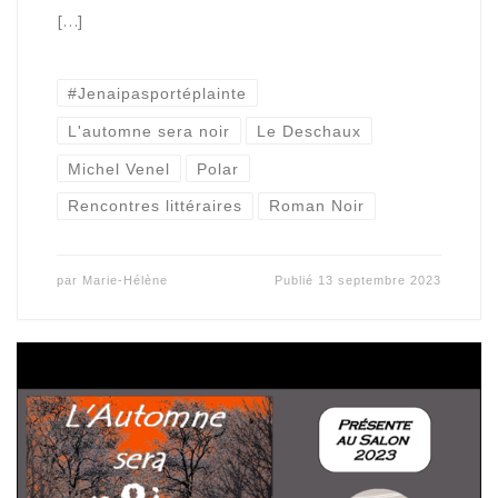
[…]
#Jenaipasportéplainte
L'automne sera noir
Le Deschaux
Michel Venel
Polar
Rencontres littéraires
Roman Noir
par
Marie-Hélène
Publié
13 septembre 2023