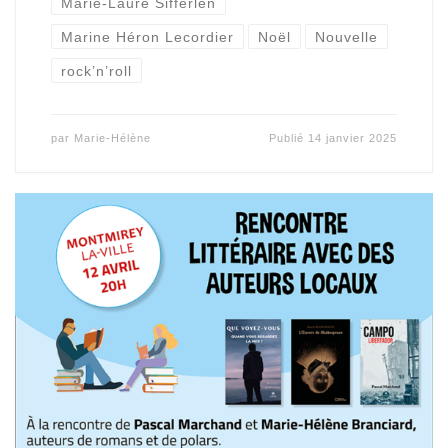
Marie-Laure Sifferlen
Marine Héron Lecordier
Noël
Nouvelle
rock’n’roll
par
Marie-Hélène
Publié
14 janvier 2025