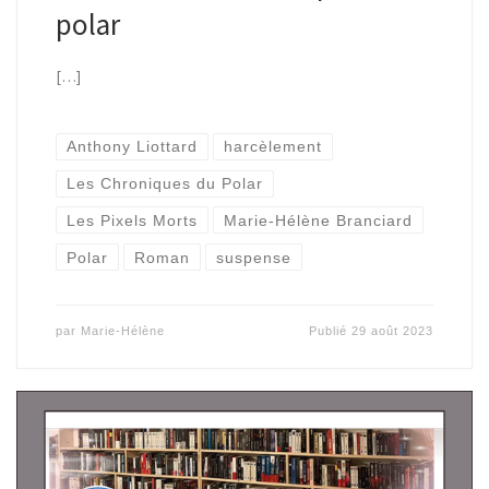
polar
[…]
Anthony Liottard
harcèlement
Les Chroniques du Polar
Les Pixels Morts
Marie-Hélène Branciard
Polar
Roman
suspense
par
Marie-Hélène
Publié
29 août 2023