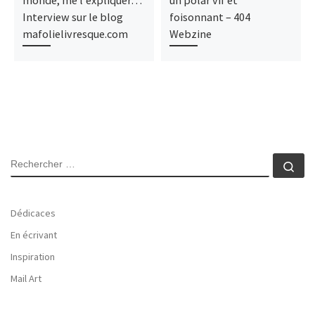
monde, me l’expliquer…
un polar vif et
Interview sur le blog
foisonnant – 404
mafolielivresque.com
Webzine
SEARCH
Rec
Dédicaces
En écrivant
Inspiration
Mail Art