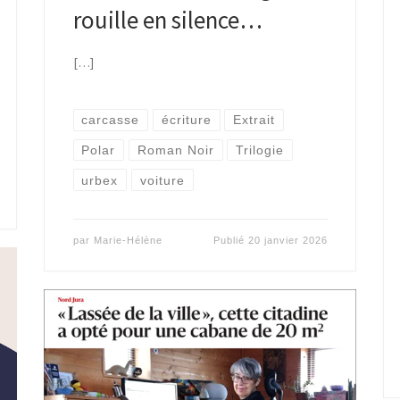
rouille en silence…
[…]
carcasse
écriture
Extrait
Polar
Roman Noir
Trilogie
urbex
voiture
par
Marie-Hélène
Publié
20 janvier 2026