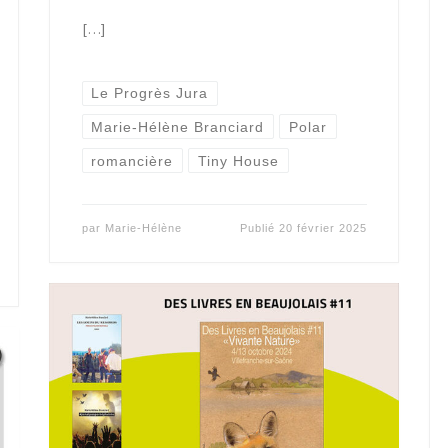
[…]
Le Progrès Jura
Marie-Hélène Branciard
Polar
romancière
Tiny House
par
Marie-Hélène
Publié
20 février 2025