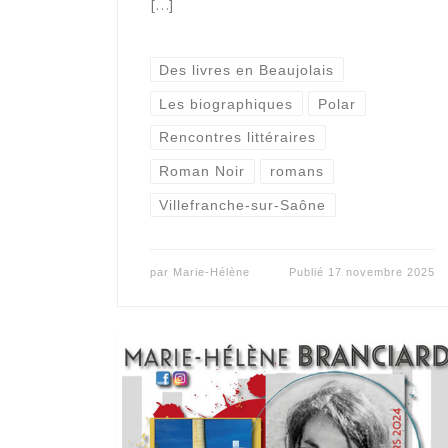
[…]
Des livres en Beaujolais
Les biographiques
Polar
Rencontres littéraires
Roman Noir
romans
Villefranche-sur-Saône
par
Marie-Hélène
Publié
17 novembre 2025