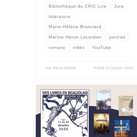
Bibliothèque du CRIC Lire
Jura
littérature
Marie-Hélène Branciard
Marine Héron Lecordier
portrait
romans
vidéo
YouTube
par
Marie-Hélène
Publié
21 janvier 2026