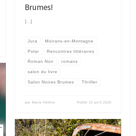
Brumes!
[…]
Jura
Moirans-en-Montagne
Polar
Rencontres littéraires
Roman Noir
romans
salon du livre
Salon Noires Brumes
Thriller
par
Marie-Hélène
Publié
15 avril 2026