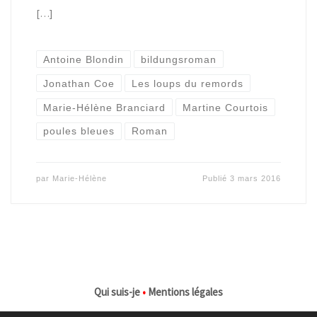
[…]
Antoine Blondin
bildungsroman
Jonathan Coe
Les loups du remords
Marie-Hélène Branciard
Martine Courtois
poules bleues
Roman
par
Marie-Hélène
Publié
3 mars 2016
Qui suis-je
•
Mentions légales