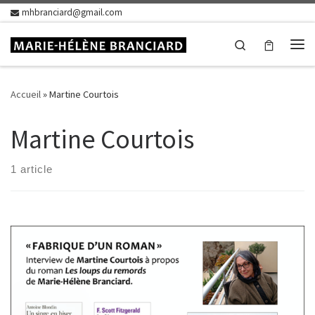
mhbranciard@gmail.com
Skip to content
Search
Me
Accueil
»
Martine Courtois
Martine Courtois
1 article