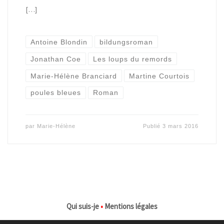
[…]
Antoine Blondin
bildungsroman
Jonathan Coe
Les loups du remords
Marie-Hélène Branciard
Martine Courtois
poules bleues
Roman
par
Marie-Hélène
Publié
3 mars 2016
Qui suis-je
•
Mentions légales