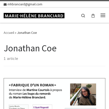
mhbranciard@gmail.com
Skip to content
Search
Me
Accueil
»
Jonathan Coe
Jonathan Coe
1 article