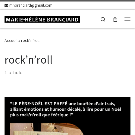
mhbranciard@gmail.com
Skip to content
Search
Me
Accueil
»
rock’n’roll
rock’n’roll
1 article