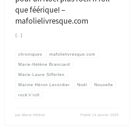
que féérique! –
mafolielivresque.com
[…]
chroniques
mafolielivresque.com
Marie-Hélène Branciard
Marie-Laure Sifferlen
Marine Héron Lecordier
Noël
Nouvelle
rock’n’roll
par
Marie-Hélène
Publié
14 janvier 2025