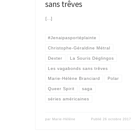
sans trêves
[…]
#Jenaipasportéplainte
Christophe-Géraldine Métral
Dexter
La Souris Déglingos
Les vagabonds sans trêves
Marie-Hélène Branciard
Polar
Queer Spirit
saga
séries américaines
par
Marie-Hélène
Publié
26 octobre 2017