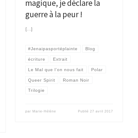
magique, je déclare la
guerre à la peur !
[…]
#Jenaipasportéplainte
Blog
écriture
Extrait
Le Mal que l’on nous fait
Polar
Queer Spirit
Roman Noir
Trilogie
par
Marie-Hélène
Publié
27 avril 2017