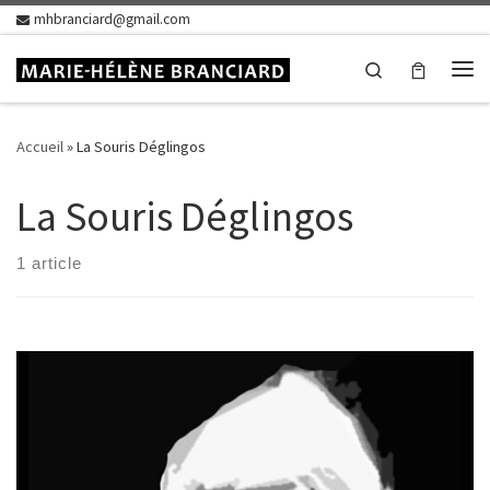
mhbranciard@gmail.com
Skip to content
Search
Me
Accueil
»
La Souris Déglingos
La Souris Déglingos
1 article