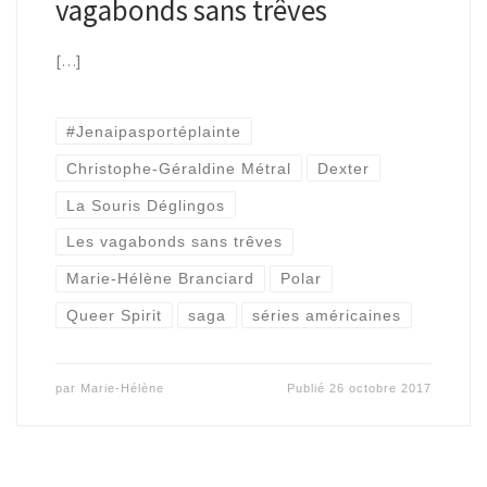
vagabonds sans trêves
[…]
#Jenaipasportéplainte
Christophe-Géraldine Métral
Dexter
La Souris Déglingos
Les vagabonds sans trêves
Marie-Hélène Branciard
Polar
Queer Spirit
saga
séries américaines
par
Marie-Hélène
Publié
26 octobre 2017