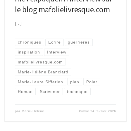
le blog mafolielivresque.com
[…]
chroniques
Écrire
guerrières
inspiration
Interview
mafolielivresque.com
Marie-Hélène Branciard
Marie-Laure Sifferlen
plan
Polar
Roman
Scrivener
technique
par
Marie-Hélène
Publié
24 février 2026