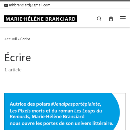
mhbranciard@gmail.com
Skip to content
Search
Me
Accueil
»
Écrire
Écrire
1 article