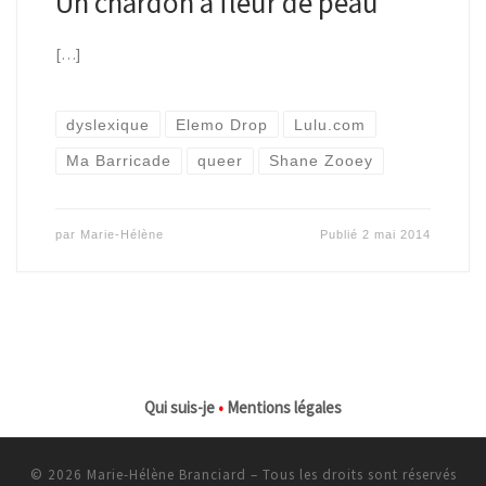
Un chardon à fleur de peau
[…]
dyslexique
Elemo Drop
Lulu.com
Ma Barricade
queer
Shane Zooey
par
Marie-Hélène
Publié
2 mai 2014
Qui suis-je
•
Mentions légales
© 2026
Marie-Hélène Branciard
–
Tous les droits sont réservés