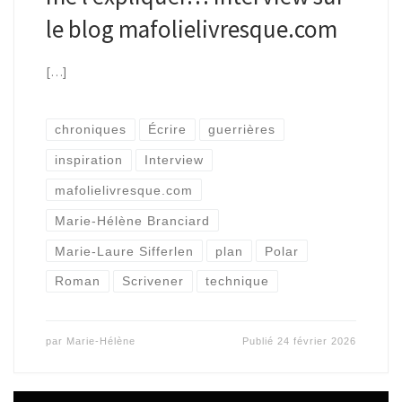
le blog mafolielivresque.com
[…]
chroniques
Écrire
guerrières
inspiration
Interview
mafolielivresque.com
Marie-Hélène Branciard
Marie-Laure Sifferlen
plan
Polar
Roman
Scrivener
technique
par
Marie-Hélène
Publié
24 février 2026