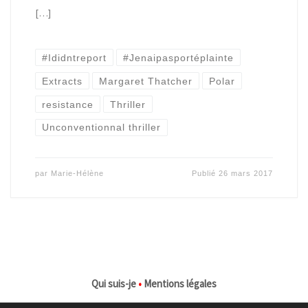
[…]
#Ididntreport
#Jenaipasportéplainte
Extracts
Margaret Thatcher
Polar
resistance
Thriller
Unconventionnal thriller
par
Marie-Hélène
Publié
26 mars 2017
Qui suis-je
•
Mentions légales