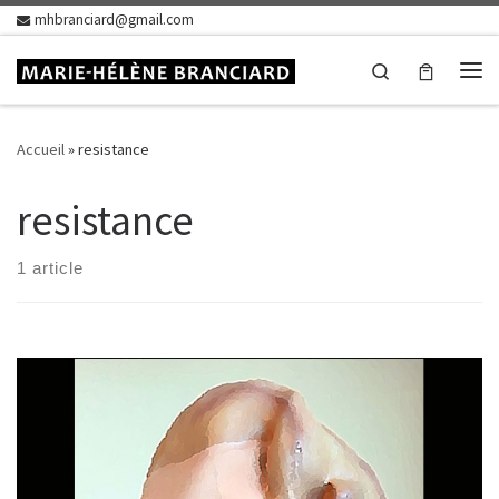
mhbranciard@gmail.com
Skip to content
Search
Me
Accueil
»
resistance
resistance
1 article