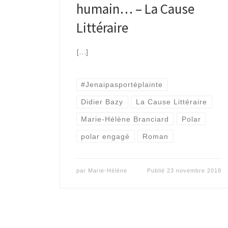
humain… – La Cause
Littéraire
[…]
#Jenaipasportéplainte
Didier Bazy
La Cause Littéraire
Marie-Hélène Branciard
Polar
polar engagé
Roman
par
Marie-Hélène
Publié
23 novembre 2018