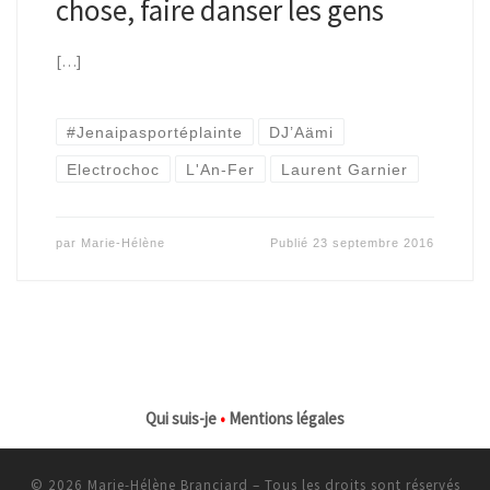
chose, faire danser les gens
[…]
#Jenaipasportéplainte
DJ’Aämi
Electrochoc
L'An-Fer
Laurent Garnier
par
Marie-Hélène
Publié
23 septembre 2016
Qui suis-je
•
Mentions légales
© 2026
Marie-Hélène Branciard
–
Tous les droits sont réservés