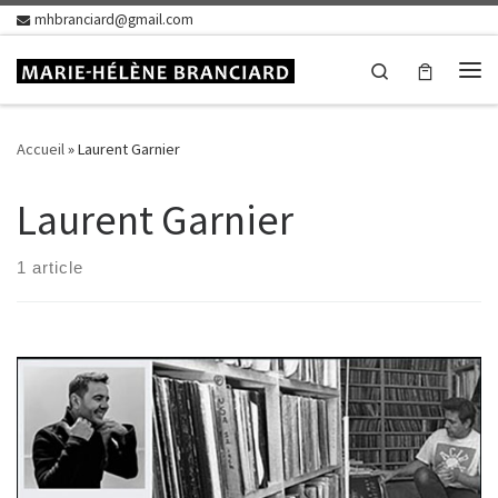
mhbranciard@gmail.com
Skip to content
Search
Me
Accueil
»
Laurent Garnier
Laurent Garnier
1 article