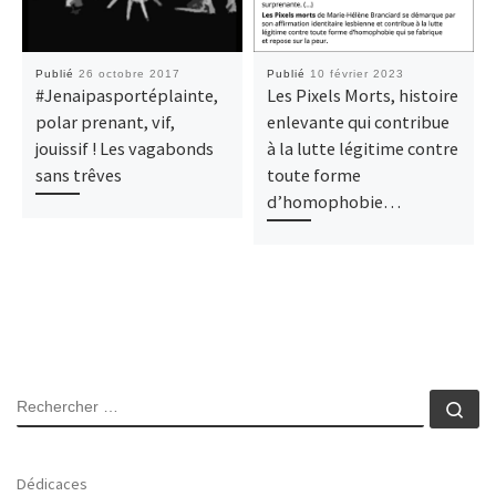
Publié
26 octobre 2017
Publié
10 février 2023
#Jenaipasportéplainte,
Les Pixels Morts, histoire
polar prenant, vif,
enlevante qui contribue
jouissif ! Les vagabonds
à la lutte légitime contre
sans trêves
toute forme
d’homophobie…
SEARCH
Rec
Dédicaces