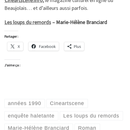
Cineartscene
.info,
le magazine culturel en ligne du
Beaujolais… et d’ailleurs aussi parfois.
Les loups du remords
– Marie-Hélène Branciard
Partager :
X
Facebook
Plus
J’aime ça :
années 1990
Cineartscene
enquête haletante
Les loups du remords
Marie-Hélène Branciard
Roman