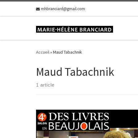
Skip to content
mhbranciard@gmail.com
Accueil
»
Maud Tabachnik
Maud Tabachnik
1 article