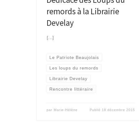
remords à la Librairie
Develay
[…]
Le Patriote Beaujolais
Les loups du remords
Librairie Develay
Rencontre littéraire
par
Marie-Hélène
Publié
18 décembre 2015