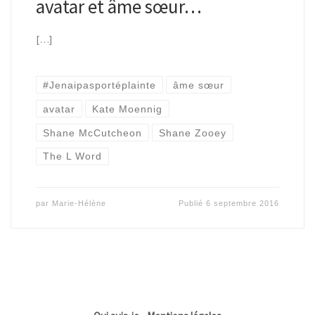
avatar et âme sœur…
[…]
#Jenaipasportéplainte
âme sœur
avatar
Kate Moennig
Shane McCutcheon
Shane Zooey
The L Word
par
Marie-Hélène
Publié
6 septembre 2016