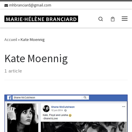
mhbranciard@gmail.com
Skip to content
Search
Me
Accueil
»
Kate Moennig
Kate Moennig
1 article