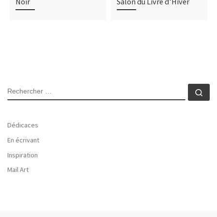
Noir
Salon du Livre d’Hiver
SEARCH
Rec
Dédicaces
En écrivant
Inspiration
Mail Art