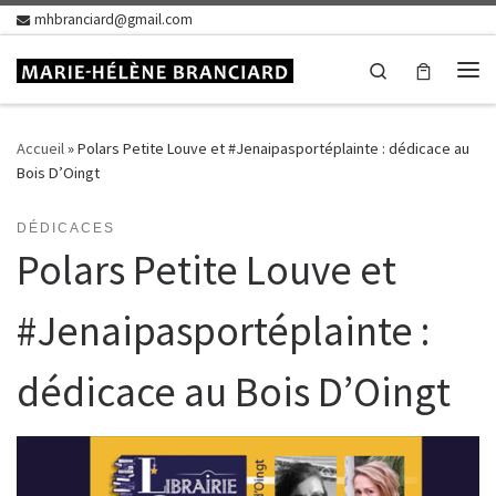
mhbranciard@gmail.com
Skip to content
Search
Me
Accueil
»
Polars Petite Louve et #Jenaipasportéplainte : dédicace au
Bois D’Oingt
DÉDICACES
Polars Petite Louve et
#Jenaipasportéplainte :
dédicace au Bois D’Oingt