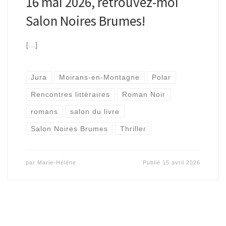
16 mai 2026, retrouvez-moi
Salon Noires Brumes!
[…]
Jura
Moirans-en-Montagne
Polar
Rencontres littéraires
Roman Noir
romans
salon du livre
Salon Noires Brumes
Thriller
par
Marie-Hélène
Publié
15 avril 2026